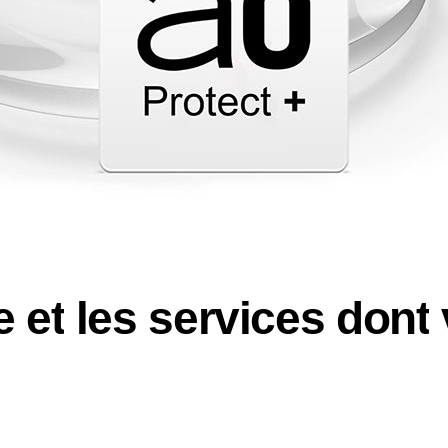
e
e
t
l
e
s
s
e
r
v
i
c
e
s
d
o
n
t