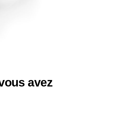
v
o
u
s
a
v
e
z