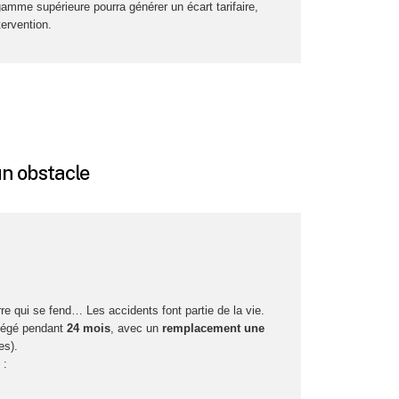
amme supérieure pourra générer un écart tarifaire,
tervention.
un obstacle
re qui se fend… Les accidents font partie de la vie.
tégé pendant
24 mois
, avec un
remplacement une
es).
 :