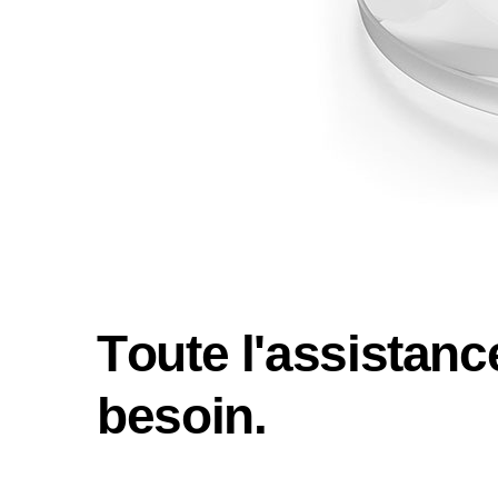
Lentilles RIGIDES
Lentilles DE NUIT
T
o
u
t
e
l
'
a
s
s
i
s
t
a
n
c
b
e
s
o
i
n
.