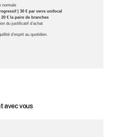
re normale
rogressif | 30 € par verre unifocal
| 20 € la paire de branches
on du justificatif d’achat
illité d’esprit au quotidien.
nt avec vous