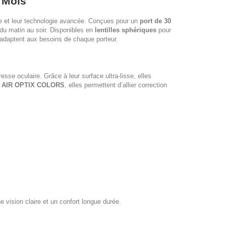
n Mois
le et leur technologie avancée. Conçues pour un
port de 30
l du matin au soir. Disponibles en
lentilles sphériques
pour
s’adaptent aux besoins de chaque porteur.
sse oculaire. Grâce à leur surface ultra-lisse, elles
e
AIR OPTIX COLORS
, elles permettent d’allier correction
ne vision claire et un confort longue durée.