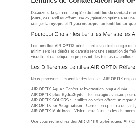
Lentilles de Contact Alcon AIR OP
Découvrez la gamme complète de
lentilles de contact m
jours
, ces lentilles offrent une oxygénation optimale et une
corriger la
myopie
et l’
hypermétropie
, en
lentilles toriqu
Pourquoi Choisir les Lentilles Mensuelles 
Les
lentilles AIR OPTIX
bénéficient d’une technologie de po
minimisent les dépôts et garantissent une sensation de fra
visuelle et esthétique en proposant des teintes naturelles et
Les Différentes Lentilles AIR OPTIX Référ
Nous proposons l’ensemble des lentilles
AIR OPTIX
disponi
AIR OPTIX Aqua
: Confort et hydratation longue durée.
AIR OPTIX plus HydraGlyde
: Technologie avancée pour u
AIR OPTIX COLORS
: Lentilles colorées offrant un regard é
AIR OPTIX for Astigmatism
: Correction optimale de l’ast
AIR OPTIX Multifocal
: Vision nette à toutes les distances
Que vous recherchiez des
AIR OPTIX Sphériques
,
AIR O