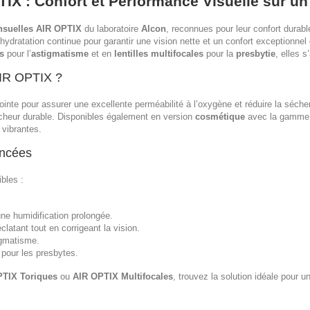
TIX : Confort et Performance Visuelle sur u
ensuelles AIR OPTIX
du laboratoire
Alcon
, reconnues pour leur confort durab
 hydratation continue pour garantir une vision nette et un confort exceptionne
es
pour l’
astigmatisme
et en
lentilles multifocales
pour la
presbytie
, elles 
AIR OPTIX ?
inte pour assurer une excellente perméabilité à l’oxygène et réduire la séchere
îcheur durable. Disponibles également en version
cosmétique
avec la gamm
 vibrantes.
encées
bles :
ne humidification prolongée.
clatant tout en corrigeant la vision.
igmatisme.
 pour les presbytes.
PTIX Toriques
ou
AIR OPTIX Multifocales
, trouvez la solution idéale pour u