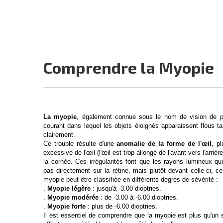
Comprendre la Myopie
La myopie
, également connue sous le nom de vision de prè
courant dans lequel les objets éloignés apparaissent flous 
clairement.
Ce trouble résulte d'une
anomalie de la forme de l'œil
, p
excessive de l'œil (l'œil est trop allongé de l'avant vers l'arri
la cornée. Ces irrégularités font que les rayons lumineux qui
pas directement sur la rétine, mais plutôt devant celle-ci, ce
myopie peut être classifiée en différents degrés de sévérité :
.
Myopie légère
: jusqu'à -3.00 dioptries.
.
Myopie modérée
: de -3.00 à -6.00 dioptries.
.
Myopie forte
: plus de -6.00 dioptries.
Il est essentiel de comprendre que la myopie est plus qu'un s