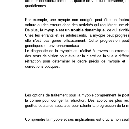
affecter considérablement la qualité de vie d'une personne, se
quotidiennes.
Par exemple, une myopie non corrigée peut être un facteu
voiture ou des erreurs dans des activités qui requièrent une vis
De plus,
la myopie est un trouble dynamique
, ce qui signif
Chez les enfants et les adolescents, la myopie peut progress
elle n'est pas gérée efficacement. Cette progression peut
génétiques et environnementaux.
Le diagnostic de la myopie est réalisé à travers un examen
des tests de vision pour évaluer la clarté de la vue à diffé
réfraction pour déterminer le degré précis de myopie et l
corrections optiques.
Les options de traitement pour la myopie comprennent
le por
la cornée pour corriger la réfraction. Des approches plus 
gouttes oculaires spéciales pour ralentir la progression de la
Comprendre la myopie et ses implications est crucial non seul