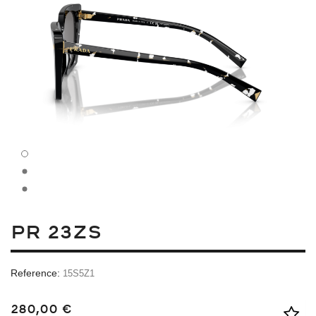
PR 23ZS
Reference:
15S5Z1
280,00 €