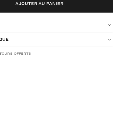
AJOUTER AU PANIER
ique
etours offerts