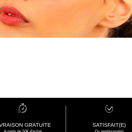
IVRAISON GRATUITE
SATISFAIT(E)
A partir de 50€ d'achat
Ou remboursé(e)