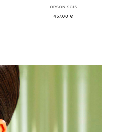
Orson
9C15
457,00 €