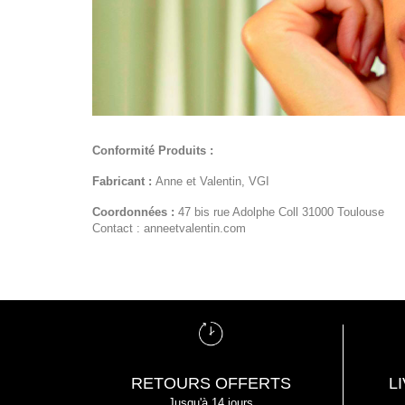
Conformité Produits :
Fabricant :
Anne et Valentin, VGI
Coordonnées :
47 bis rue Adolphe Coll 31000 Toulouse
Contact : anneetvalentin.com
RETOURS OFFERTS
L
Jusqu'à 14 jours