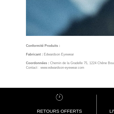
Conformité Produits :
Fabricant :
Edwardson Eyewear
Coordonnées :
Chemin de la Gradelle 75, 1224 Chêne Boug
Contact : www.edwardson-eyewear.com
RETOURS OFFERTS
L