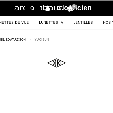
0
Rechercher
NETTES DE VUE
LUNETTES IA
LENTILLES
NOS 
S
 MARQUES
Opticien MARSEILLE 13002
_
_
PRODUITS LENTILLES
AUTRES SOLUTIONS
Opticien SALON DE PROV
LEIL EDWARDSON
>
YUKI SUN
De Soleil KALEOS
 De Vue KALEOS
 ACUVUE
OSCOT
Lunettes De Soleil OAKLEY
Lunettes De Vue MOSCOT
Solution Multifonctions
Verres ANTI-MIGRAINE
 De Soleil KUBORAUM
 De Vue KUBORAUM
AIR OPTIX
AKLEY
Lunettes De Soleil OLIVER PEOPLES
Lunettes De Vue OAKLEY
Solution Déprotéinisation
Verres PHOTO ARMOR
De Soleil LPLR
 De Vue L.A EYEWORKS
BIOFINITY
AY-BAN
Lunettes De Soleil PERSOL
Lunettes De Vue OLIVER PEOPLES
Solution Oxydante
Verres OPTIVIEW
De Soleil LAZARE STUDIO
De Vue LPLR
 BIOTRUE
UARNET
Lunettes De Soleil PRADA
Lunettes De Vue PRADA
Solution De Rinçage
SPORT À La Vue
De Soleil LINDBERG
 De Vue LAZARE STUDIO
CLARITI
Lunettes De Soleil RAY-BAN
Lunettes De Vue RAY-BAN
Gouttes Lubrifiantes
BASSE VISION
De Soleil LOEWE
 De Vue LINDBERG
DAILIES
Lunettes De Soleil THIERRY LASRY
Lunettes De Vue THEO
De Soleil MIU MIU
 De Vue LOEWE
 PRECISION
Lunettes De Soleil TOM FORD
Lunettes De Vue TOM FORD
De Soleil MOKEN
De Vue MIU MIU
s PROCLEAR
Lunettes De Soleil VUARNET
Lunettes De Vue YELLOW PLUS
De Soleil MOSCOT
 De Vue MOKEN
 TOTAL 30
Lunettes De Soleil YELLOW PLUS
 ULTRA