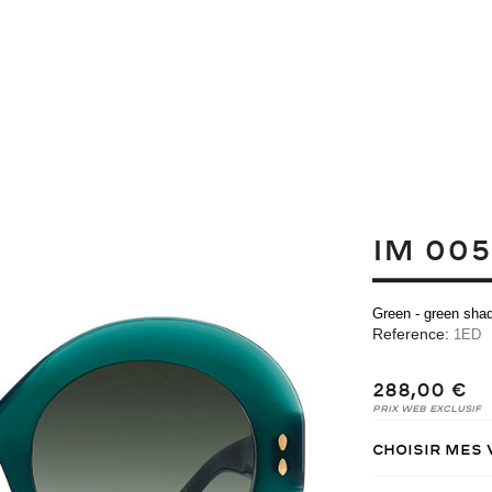
IM 005
Green - green sha
Reference:
1ED
288,00 €
Prix Web Exclusif
Choisir mes