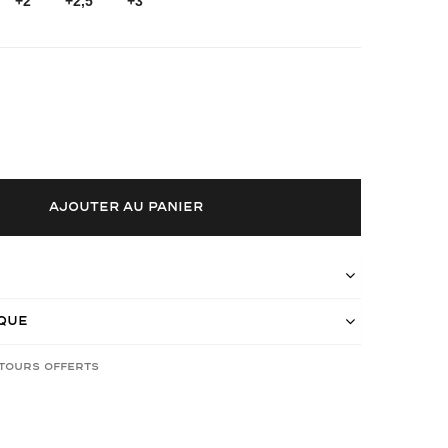
+2
+2,5
+3
AJOUTER AU PANIER
ique
etours offerts