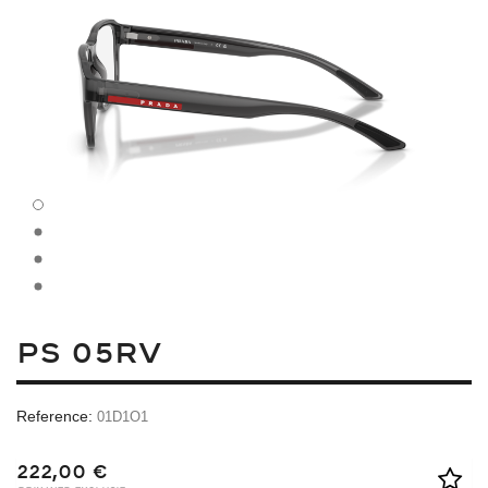
PS 05RV
Reference:
01D1O1
222,00 €