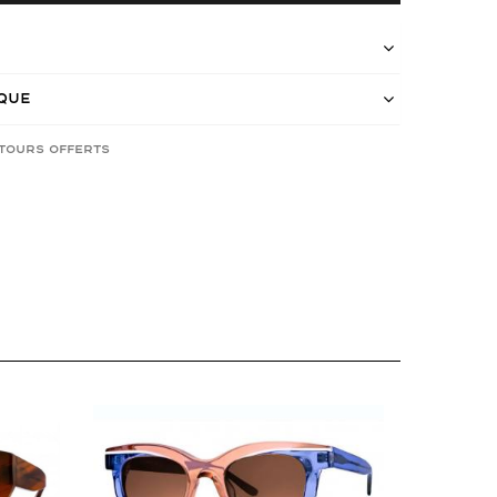
ique
etours offerts